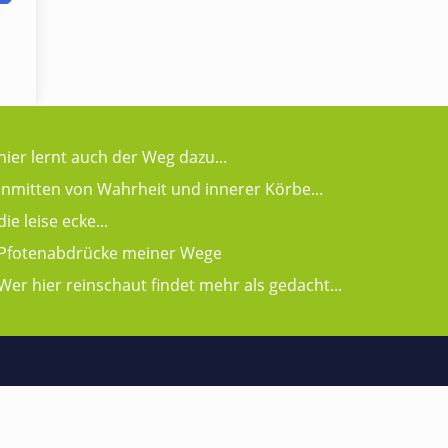
hier lernt auch der Weg dazu...
inmitten von Wahrheit und innerer Körbe...
die leise ecke...
Pfotenabdrücke meiner Wege
Wer hier reinschaut findet mehr als gedacht...