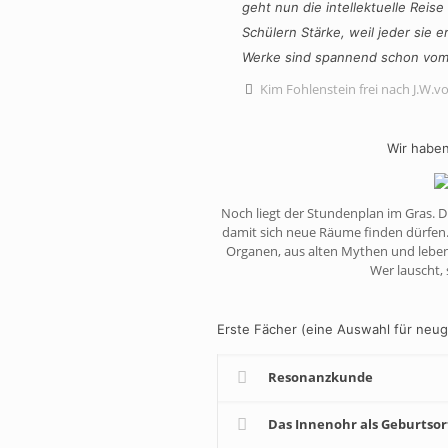
geht nun die intellektuelle Reise 
Schülern Stärke, weil jeder sie 
Werke sind spannend schon vom
Kim Fohlenstein frei nach J.W.
Wir haben
Noch liegt der Stundenplan im Gras. D
damit sich neue Räume finden dürfen. 
Organen, aus alten Mythen und lebendi
Wer lauscht, 
Erste Fächer (eine Auswahl für neug
Resonanzkunde
Das Innenohr als Geburtsor