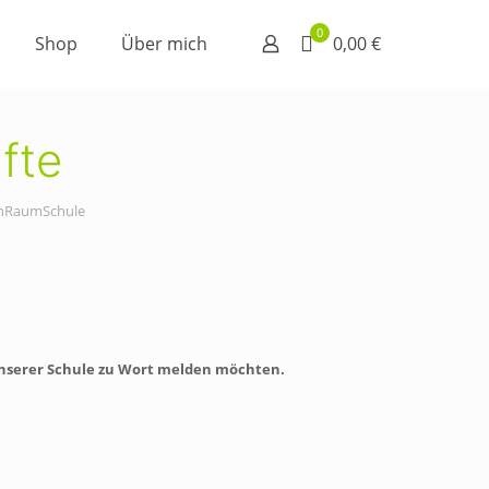
0
Shop
Über mich
0,00 €
fte
chenRaumSchule
unserer Schule zu Wort melden möchten.