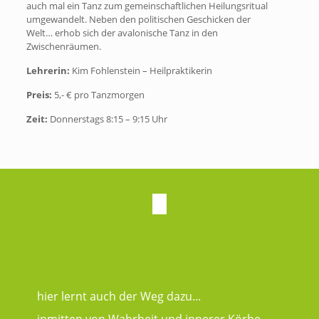
auch mal ein Tanz zum gemeinschaftlichen Heilungsritual
umgewandelt. Neben den politischen Geschicken der
Welt… erhob sich der avalonische Tanz in den
Zwischenräumen.
Lehrerin:
Kim Fohlenstein – Heilpraktikerin
Preis:
5,- € pro Tanzmorgen
Zeit:
Donnerstags 8:15 – 9:15 Uhr
hier lernt auch der Weg dazu...