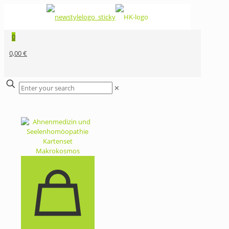
0
0,00 €
✕