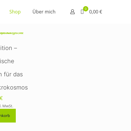
0
Shop
Über mich
0,00 €
ition –
ische
 für das
krokosmos
€
d. MwSt.
enkorb