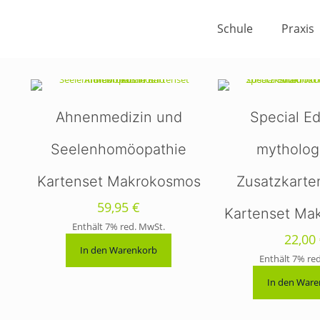
Schule
Praxis
Ahnenmedizin und
Special Ed
Seelenhomöopathie
mytholog
Kartenset Makrokosmos
Zusatzkarten
59,95
€
Kartenset Ma
Enthält 7% red. MwSt.
22,00
In den Warenkorb
Enthält 7% re
In den War