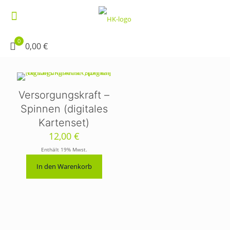
0
0,00 €
Versorgungskraft –
Spinnen (digitales
Kartenset)
12,00
€
Enthält 19% Mwst.
In den Warenkorb