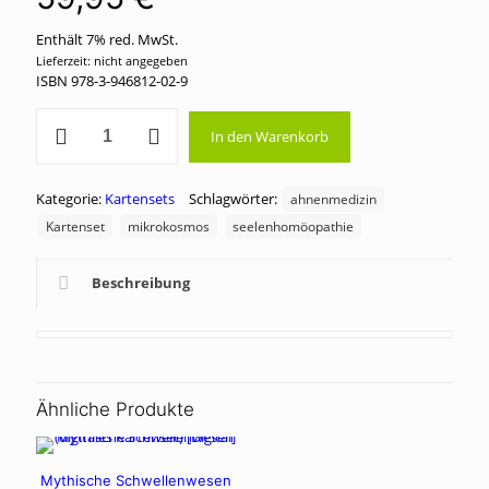
Enthält 7% red. MwSt.
Lieferzeit: nicht angegeben
ISBN 978-3-946812-02-9
Ahnenmedizin
In den Warenkorb
und
Seelenhomöopathie
-
Kategorie:
Kartensets
Schlagwörter:
Kartenset
ahnenmedizin
Mikrokosmos
Kartenset
mikrokosmos
seelenhomöopathie
Menge
Beschreibung
Ähnliche Produkte
Mythische Schwellenwesen