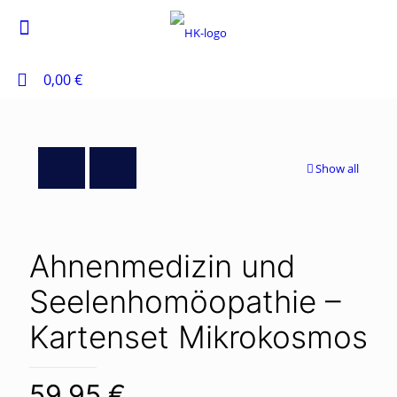
0
0,00 €
Show all
Ahnenmedizin und
Seelenhomöopathie –
Kartenset Mikrokosmos
59,95
€