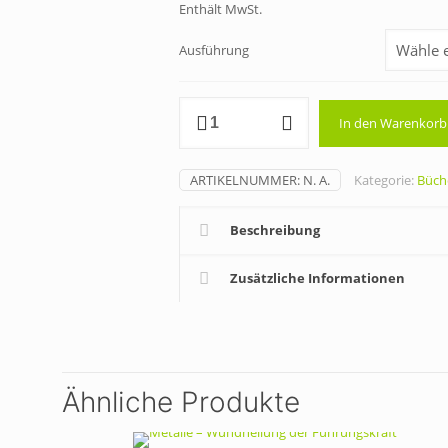
Enthält MwSt.
b
2
Ausführung
Mythos
In den Warenkorb
–
Wesen
der
ARTIKELNUMMER:
N. A.
Kategorie:
Büch
Seele
Menge
Beschreibung
Zusätzliche Informationen
Ähnliche Produkte