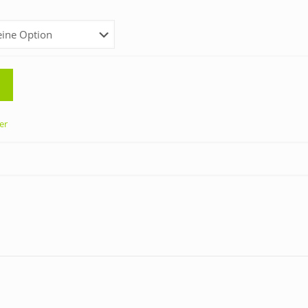
is
3,90 €
er