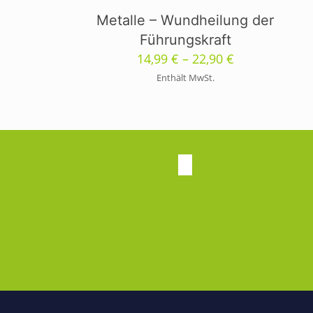
Metalle – Wundheilung der
Führungskraft
Preisspanne:
14,99
€
–
22,90
€
14,99 €
Enthält MwSt.
bis
22,90 €