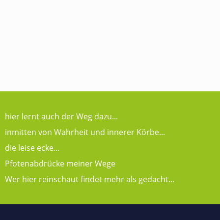
hier lernt auch der Weg dazu...
inmitten von Wahrheit und innerer Körbe...
die leise ecke...
Pfotenabdrücke meiner Wege
Wer hier reinschaut findet mehr als gedacht...