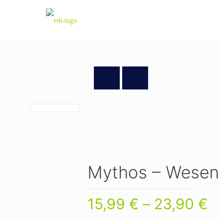
Mythos – Wesen
P
15,99
€
–
23,90
€
1