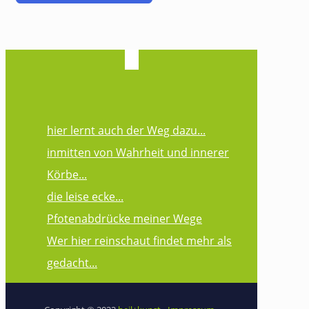
hier lernt auch der Weg dazu...
inmitten von Wahrheit und innerer
Körbe...
die leise ecke...
Pfotenabdrücke meiner Wege
Wer hier reinschaut findet mehr als
gedacht...