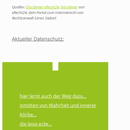
Quellen:
Disclaimer eRecht24
,
Disclaimer
von
eRecht24, dem Portal zum Internetrecht von
Rechtsanwalt Sören Siebert
Aktueller Datenschutz:
hier lernt auch der Weg dazu...
inmitten von Wahrheit und innerer
Körbe...
die leise ecke...