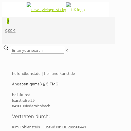
0
0,00 €
✕
heilundkunst.de | heil-und-kunst.de
Angaben gemäß § 5 TMG:
heil+kunst
Isarstraße 29
84100 Niederaichbach
Vertreten durch:
Kim Fohlenstein
USt-Id.Nr. DE 299560441