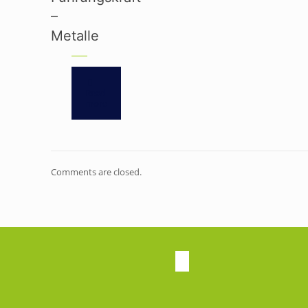
–
Metalle
Read
more
Comments are closed.