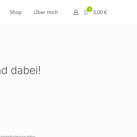
0
Shop
Über mich
0,00 €
nd dabei!
 Seelenhomöopathie.