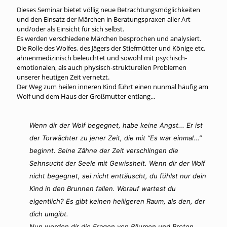
Dieses Seminar bietet völlig neue Betrachtungsmöglichkeiten
und den Einsatz der Märchen in Beratungspraxen aller Art
und/oder als Einsicht für sich selbst.
Es werden verschiedene Märchen besprochen und analysiert.
Die Rolle des Wolfes, des Jägers der Stiefmütter und Könige etc.
ahnenmedizinisch beleuchtet und sowohl mit psychisch-
emotionalen, als auch physisch-strukturellen Problemen
unserer heutigen Zeit vernetzt.
Der Weg zum heilen inneren Kind führt einen nunmal häufig am
Wolf und dem Haus der Großmutter entlang...
Wenn dir der Wolf begegnet, habe keine Angst... Er ist
der Torwächter zu jener Zeit, die mit “Es war einmal...”
beginnt. Seine Zähne der Zeit verschlingen die
Sehnsucht der Seele mit Gewissheit. Wenn dir der Wolf
nicht begegnet, sei nicht enttäuscht, du fühlst nur dein
Kind in den Brunnen fallen. Worauf wartest du
eigentlich? Es gibt keinen heiligeren Raum, als den, der
dich umgibt.
Nun werden dir die Fragen von Bäumen und Broten