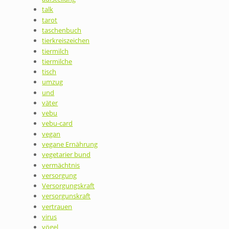
talk
tarot
taschenbuch
tierkreiszeichen
tiermilch
tiermilche
tisch
umzug
und
väter
vebu
vebu-card
vegan
vegane Ernährung
vegetarier bund
vermächtnis
versorgung
Versorgungskraft
versorgunskraft
vertrauen
virus
vögel