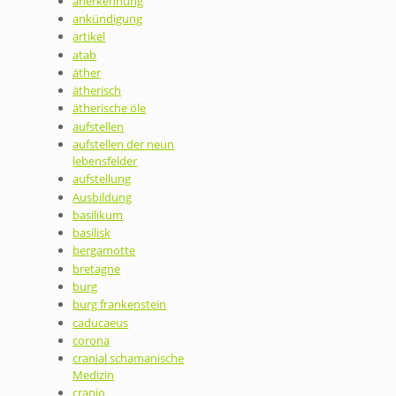
anerkennung
ankündigung
artikel
atab
äther
ätherisch
ätherische öle
aufstellen
aufstellen der neun
lebensfelder
aufstellung
Ausbildung
basilikum
basilisk
bergamotte
bretagne
burg
burg frankenstein
caducaeus
corona
cranial schamanische
Medizin
cranio