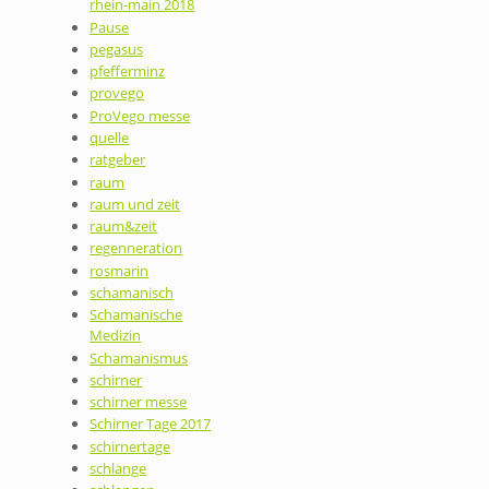
rhein-main 2018
Pause
pegasus
pfefferminz
provego
ProVego messe
quelle
ratgeber
raum
raum und zeit
raum&zeit
regenneration
rosmarin
schamanisch
Schamanische
Medizin
Schamanismus
schirner
schirner messe
Schirner Tage 2017
schirnertage
schlange