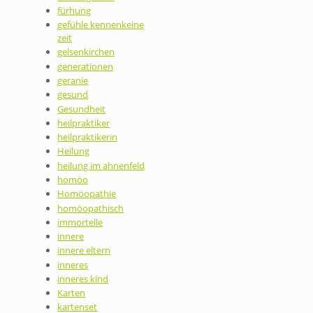
fürhung
gefühle kennenkeine
zeit
gelsenkirchen
generationen
geranie
gesund
Gesundheit
heilpraktiker
heilpraktikerin
Heilung
heilung im ahnenfeld
homöo
Homöopathie
homöopathisch
immortelle
innere
innere eltern
inneres
inneres kind
Karten
kartenset