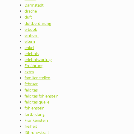
Darmstadt
drache
duft
duftberührung
e-book
einhorn
eltern
enkel
erlebnis
erlebnisvortrag
Ernährung
extra
familienstellen
februar
felicitas
felicitas fohlenstein
felicitas quelle
fohlenstein
fortbildung
Frankenstein
freiheit
führungskraft