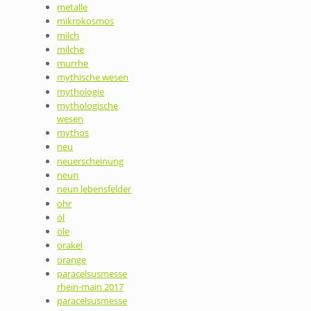
metalle
mikrokosmos
milch
milche
murrhe
mythische wesen
mythologie
mythologische
wesen
mythos
neu
neuerscheinung
neun
neun lebensfelder
ohr
öl
öle
orakel
orange
paracelsusmesse
rhein-main 2017
paracelsusmesse