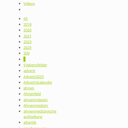
Videos
All
2018
2020
2021
2023
2025
209
9
9 lebensfelder
advent
Advent2025
Adventskalender
ahnen
Ahnenfeld
ahnenmdeizin
Ahnenmedizin
ahnenmedizinische
aufstellung
altantik