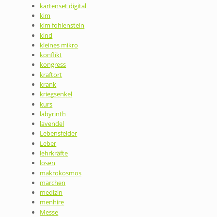
kartenset digital
kim
kim fohlenstein
kind
kleines mikro
konflikt
kongress
kraftort
krank
kriegsenkel
kurs
labyrinth
lavendel
Lebensfelder
Leber
lehrkräfte
lösen
makrokosmos
märchen
medizin
menhire
Messe