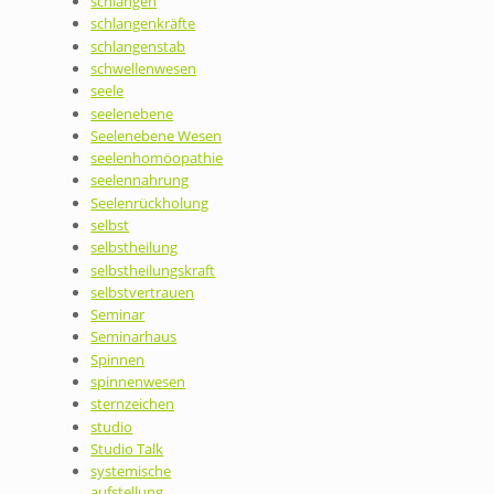
schlangen
schlangenkräfte
schlangenstab
schwellenwesen
seele
seelenebene
Seelenebene Wesen
seelenhomöopathie
seelennahrung
Seelenrückholung
selbst
selbstheilung
selbstheilungskraft
selbstvertrauen
Seminar
Seminarhaus
Spinnen
spinnenwesen
sternzeichen
studio
Studio Talk
systemische
aufstellung