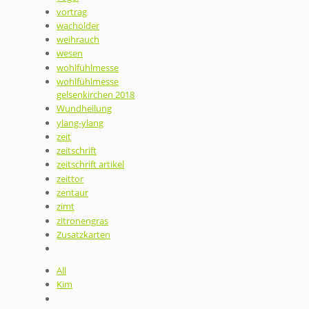
vortrag
wacholder
weihrauch
wesen
wohlfühlmesse
wohlfühlmesse
gelsenkirchen 2018
Wundheilung
ylang-ylang
zeit
zeitschrift
zeitschrift artikel
zeittor
zentaur
zimt
zitronengras
Zusatzkarten
All
Kim