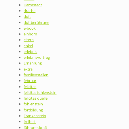
Darmstadt
drache
duft
duftberührung
e-book
einhorn
eltern
enkel
erlebnis
erlebnisvortrag
Ernährung
extra
familienstellen
februar
felicitas
felicitas fohlenstein
felicitas quelle
fohlenstein
fortbildung
Frankenstein
freiheit
führungskraft