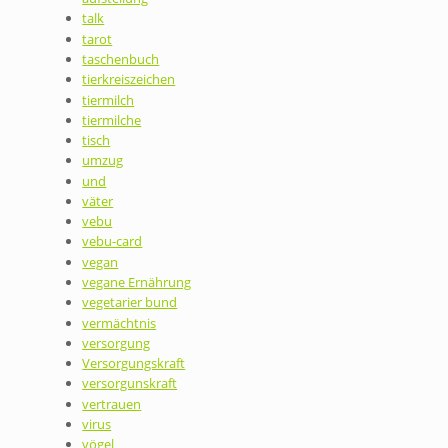
talk
tarot
taschenbuch
tierkreiszeichen
tiermilch
tiermilche
tisch
umzug
und
väter
vebu
vebu-card
vegan
vegane Ernährung
vegetarier bund
vermächtnis
versorgung
Versorgungskraft
versorgunskraft
vertrauen
virus
vögel