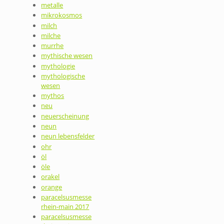
metalle
mikrokosmos
milch
milche
murrhe
mythische wesen
mythologie
mythologische
wesen
mythos
neu
neuerscheinung
neun
neun lebensfelder
ohr
öl
öle
orakel
orange
paracelsusmesse
rhein-main 2017
paracelsusmesse