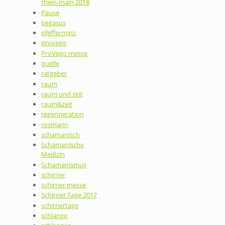
rhein-main 2018
Pause
pegasus
pfefferminz
provego
ProVego messe
quelle
ratgeber
raum
raum und zeit
raum&zeit
regenneration
rosmarin
schamanisch
Schamanische
Medizin
Schamanismus
schirner
schirner messe
Schirner Tage 2017
schirnertage
schlange