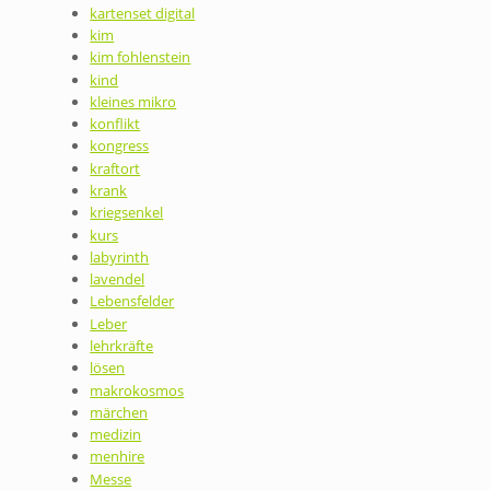
kartenset digital
kim
kim fohlenstein
kind
kleines mikro
konflikt
kongress
kraftort
krank
kriegsenkel
kurs
labyrinth
lavendel
Lebensfelder
Leber
lehrkräfte
lösen
makrokosmos
märchen
medizin
menhire
Messe