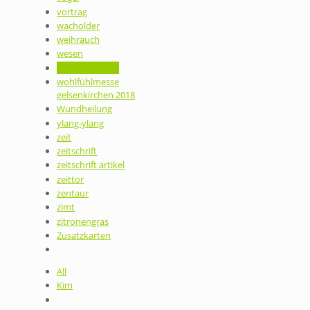
vortrag
wacholder
weihrauch
wesen
wohlfühlmesse
wohlfühlmesse
gelsenkirchen 2018
Wundheilung
ylang-ylang
zeit
zeitschrift
zeitschrift artikel
zeittor
zentaur
zimt
zitronengras
Zusatzkarten
All
Kim