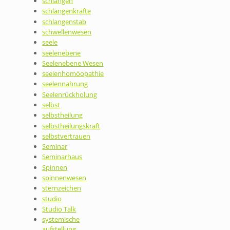
schlangen
schlangenkräfte
schlangenstab
schwellenwesen
seele
seelenebene
Seelenebene Wesen
seelenhomöopathie
seelennahrung
Seelenrückholung
selbst
selbstheilung
selbstheilungskraft
selbstvertrauen
Seminar
Seminarhaus
Spinnen
spinnenwesen
sternzeichen
studio
Studio Talk
systemische
aufstellung