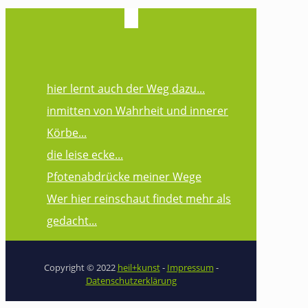
hier lernt auch der Weg dazu...
inmitten von Wahrheit und innerer
Körbe...
die leise ecke...
Pfotenabdrücke meiner Wege
Wer hier reinschaut findet mehr als
gedacht...
Copyright © 2022
heil+kunst
-
Impressum
-
Datenschutzerklärung