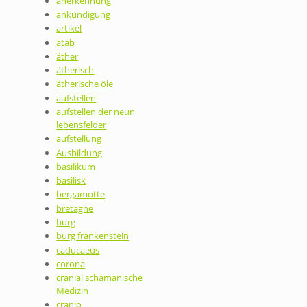
anerkennung
ankündigung
artikel
atab
äther
ätherisch
ätherische öle
aufstellen
aufstellen der neun
lebensfelder
aufstellung
Ausbildung
basilikum
basilisk
bergamotte
bretagne
burg
burg frankenstein
caducaeus
corona
cranial schamanische
Medizin
cranio