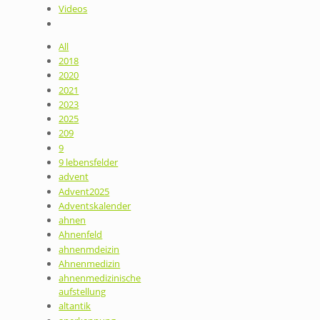
Videos
All
2018
2020
2021
2023
2025
209
9
9 lebensfelder
advent
Advent2025
Adventskalender
ahnen
Ahnenfeld
ahnenmdeizin
Ahnenmedizin
ahnenmedizinische
aufstellung
altantik