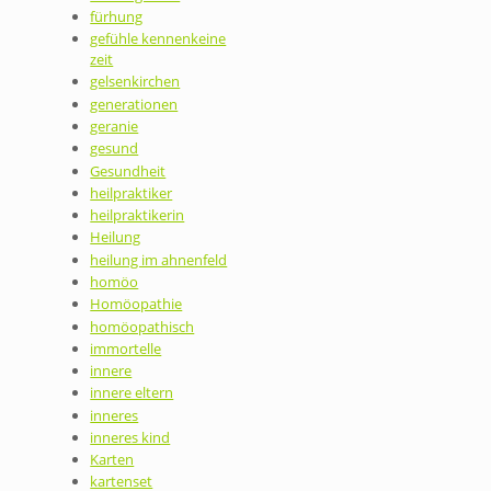
fürhung
gefühle kennenkeine
zeit
gelsenkirchen
generationen
geranie
gesund
Gesundheit
heilpraktiker
heilpraktikerin
Heilung
heilung im ahnenfeld
homöo
Homöopathie
homöopathisch
immortelle
innere
innere eltern
inneres
inneres kind
Karten
kartenset