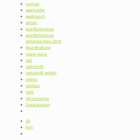
vortrag
wacholder
weihrauch
wesen
wohlfühlmesse
wohlfühlmesse
gelsenkirchen 2018
Wundheilung
ylang-ylang
zeit
zeitschrift
zeitschrift artikel
zeittor
zentaur
zimt
zitronengras
Zusatzkarten
All
Kim