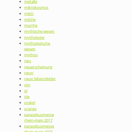
metalle
mikrokosmos
milch
milche
murrhe
mythische wesen
mythologie
mythologische
wesen
mythos
neu
neuerscheinung
neun
neun lebensfelder
ohr
öl
öle
orakel
orange
paracelsusmesse
rhein-main 2017
paracelsusmesse
rhein-main 2018