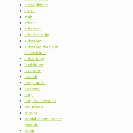
ankündigung
artikel
atab
äther
ätherisch
ätherische öle
aufstellen
aufstellen der neun
lebensfelder
aufstellung
Ausbildung
basilikum
basilisk
bergamotte
bretagne
burg
burg frankenstein
caducaeus
corona
cranial schamanische
Medizin
cranio