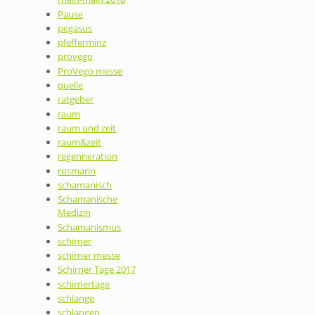
Pause
pegasus
pfefferminz
provego
ProVego messe
quelle
ratgeber
raum
raum und zeit
raum&zeit
regenneration
rosmarin
schamanisch
Schamanische
Medizin
Schamanismus
schirner
schirner messe
Schirner Tage 2017
schirnertage
schlange
schlangen