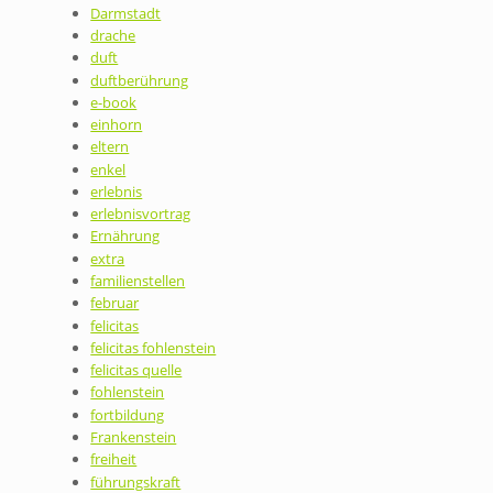
Darmstadt
drache
duft
duftberührung
e-book
einhorn
eltern
enkel
erlebnis
erlebnisvortrag
Ernährung
extra
familienstellen
februar
felicitas
felicitas fohlenstein
felicitas quelle
fohlenstein
fortbildung
Frankenstein
freiheit
führungskraft