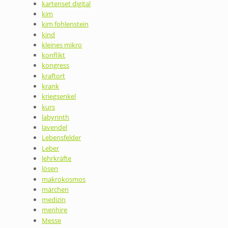
kartenset digital
kim
kim fohlenstein
kind
kleines mikro
konflikt
kongress
kraftort
krank
kriegsenkel
kurs
labyrinth
lavendel
Lebensfelder
Leber
lehrkräfte
lösen
makrokosmos
märchen
medizin
menhire
Messe