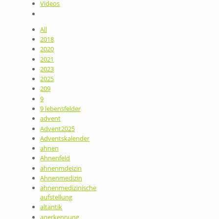
Videos
All
2018
2020
2021
2023
2025
209
9
9 lebensfelder
advent
Advent2025
Adventskalender
ahnen
Ahnenfeld
ahnenmdeizin
Ahnenmedizin
ahnenmedizinische
aufstellung
altantik
anerkennung