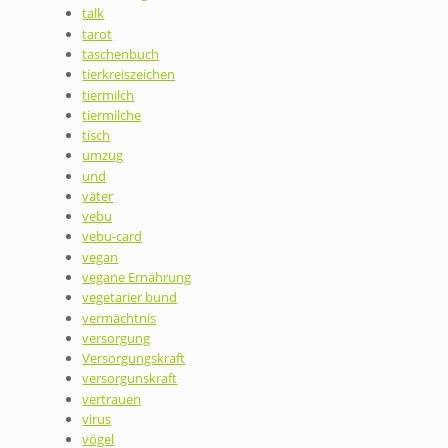
talk
tarot
taschenbuch
tierkreiszeichen
tiermilch
tiermilche
tisch
umzug
und
väter
vebu
vebu-card
vegan
vegane Ernährung
vegetarier bund
vermächtnis
versorgung
Versorgungskraft
versorgunskraft
vertrauen
virus
vögel