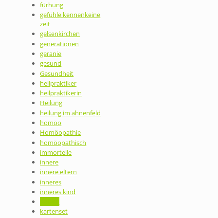
fürhung
gefühle kennenkeine
zeit
gelsenkirchen
generationen
geranie
gesund
Gesundheit
heilpraktiker
heilpraktikerin
Heilung
heilung im ahnenfeld
homöo
Homöopathie
homöopathisch
immortelle
innere
innere eltern
inneres
inneres kind
Karten
kartenset