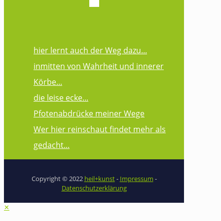
hier lernt auch der Weg dazu...
inmitten von Wahrheit und innerer
Körbe...
die leise ecke...
Pfotenabdrücke meiner Wege
Wer hier reinschaut findet mehr als
gedacht...
Copyright © 2022
heil+kunst
-
Impressum
-
Datenschutzerklärung
✕