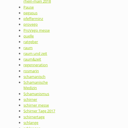
rhein-main 2018
Pause
pegasus
pfefferminz
provego
ProVego messe
quelle
ratgeber
raum
raum und zeit
raum&zeit
regenneration
rosmarin
schamanisch
Schamanische
Medizin
Schamanismus
schirner
schirner messe
Schirner Tage 2017
schirnertage
schlange