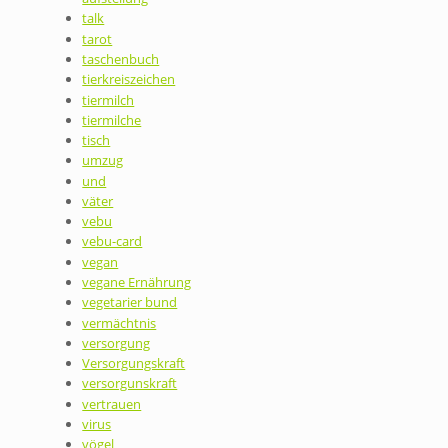
talk
tarot
taschenbuch
tierkreiszeichen
tiermilch
tiermilche
tisch
umzug
und
väter
vebu
vebu-card
vegan
vegane Ernährung
vegetarier bund
vermächtnis
versorgung
Versorgungskraft
versorgunskraft
vertrauen
virus
vögel