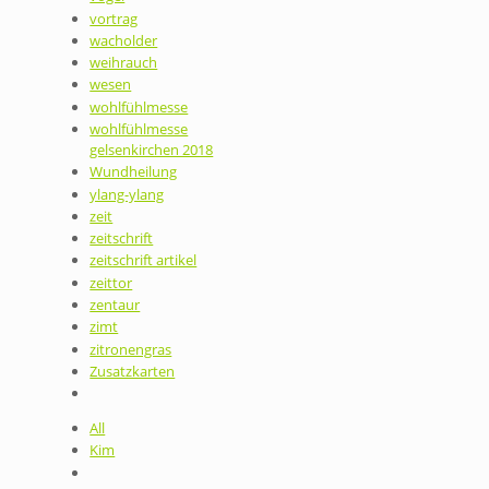
vortrag
wacholder
weihrauch
wesen
wohlfühlmesse
wohlfühlmesse
gelsenkirchen 2018
Wundheilung
ylang-ylang
zeit
zeitschrift
zeitschrift artikel
zeittor
zentaur
zimt
zitronengras
Zusatzkarten
All
Kim