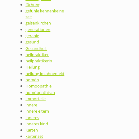
fürhung
gefühle kennenkeine
zeit
gelsenkirchen
generationen
geranie
gesund
Gesundheit
heilpraktiker
heilpraktikerin
Heilung
heilung im ahnenfeld
homöo
Homöopathie
homöopathisch
immortelle
innere
innere eltern
inneres
inneres kind
Karten
kartenset