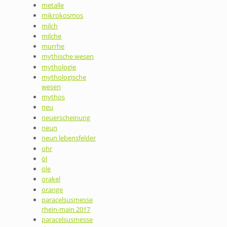
metalle
mikrokosmos
milch
milche
murrhe
mythische wesen
mythologie
mythologische
wesen
mythos
neu
neuerscheinung
neun
neun lebensfelder
ohr
öl
öle
orakel
orange
paracelsusmesse
rhein-main 2017
paracelsusmesse