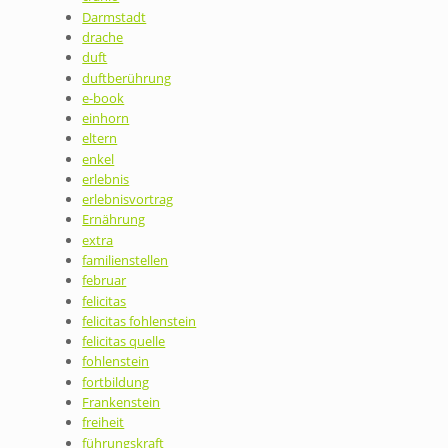
Darmstadt
drache
duft
duftberührung
e-book
einhorn
eltern
enkel
erlebnis
erlebnisvortrag
Ernährung
extra
familienstellen
februar
felicitas
felicitas fohlenstein
felicitas quelle
fohlenstein
fortbildung
Frankenstein
freiheit
führungskraft