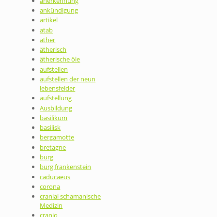
anerkennung
ankündigung
artikel
atab
äther
ätherisch
ätherische öle
aufstellen
aufstellen der neun
lebensfelder
aufstellung
Ausbildung
basilikum
basilisk
bergamotte
bretagne
burg
burg frankenstein
caducaeus
corona
cranial schamanische
Medizin
cranio