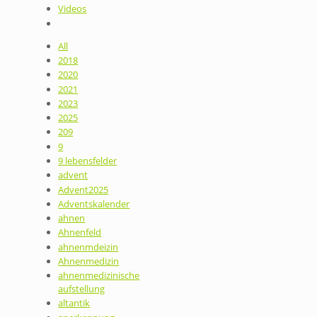
Videos
All
2018
2020
2021
2023
2025
209
9
9 lebensfelder
advent
Advent2025
Adventskalender
ahnen
Ahnenfeld
ahnenmdeizin
Ahnenmedizin
ahnenmedizinische
aufstellung
altantik