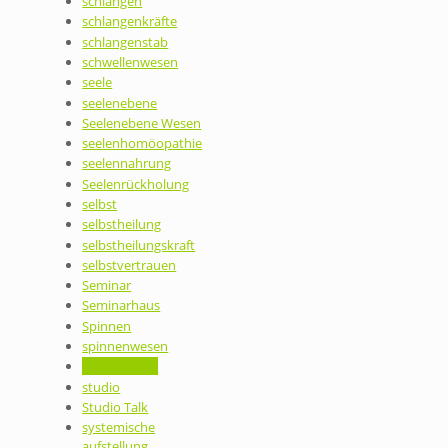
schlangen
schlangenkräfte
schlangenstab
schwellenwesen
seele
seelenebene
Seelenebene Wesen
seelenhomöopathie
seelennahrung
Seelenrückholung
selbst
selbstheilung
selbstheilungskraft
selbstvertrauen
Seminar
Seminarhaus
Spinnen
spinnenwesen
sternzeichen
studio
Studio Talk
systemische
aufstellung