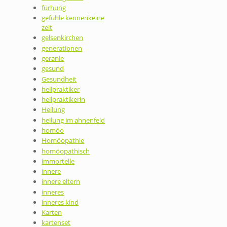
fürhung
gefühle kennenkeine
zeit
gelsenkirchen
generationen
geranie
gesund
Gesundheit
heilpraktiker
heilpraktikerin
Heilung
heilung im ahnenfeld
homöo
Homöopathie
homöopathisch
immortelle
innere
innere eltern
inneres
inneres kind
Karten
kartenset