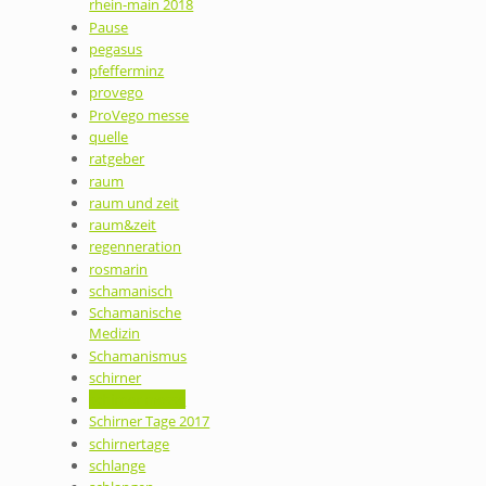
rhein-main 2018
Pause
pegasus
pfefferminz
provego
ProVego messe
quelle
ratgeber
raum
raum und zeit
raum&zeit
regenneration
rosmarin
schamanisch
Schamanische
Medizin
Schamanismus
schirner
schirner messe
Schirner Tage 2017
schirnertage
schlange