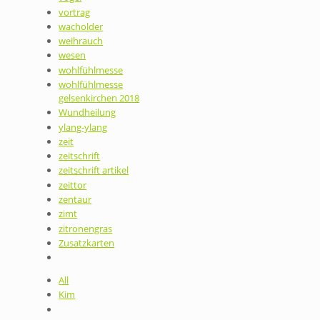
vortrag
wacholder
weihrauch
wesen
wohlfühlmesse
wohlfühlmesse
gelsenkirchen 2018
Wundheilung
ylang-ylang
zeit
zeitschrift
zeitschrift artikel
zeittor
zentaur
zimt
zitronengras
Zusatzkarten
All
Kim