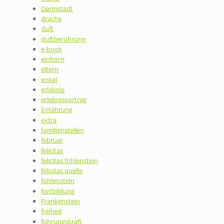
Darmstadt
drache
duft
duftberührung
e-book
einhorn
eltern
enkel
erlebnis
erlebnisvortrag
Ernährung
extra
familienstellen
februar
felicitas
felicitas fohlenstein
felicitas quelle
fohlenstein
fortbildung
Frankenstein
freiheit
führungskraft