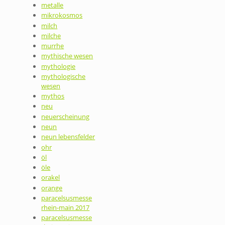
metalle
mikrokosmos
milch
milche
murrhe
mythische wesen
mythologie
mythologische
wesen
mythos
neu
neuerscheinung
neun
neun lebensfelder
ohr
öl
öle
orakel
orange
paracelsusmesse
rhein-main 2017
paracelsusmesse