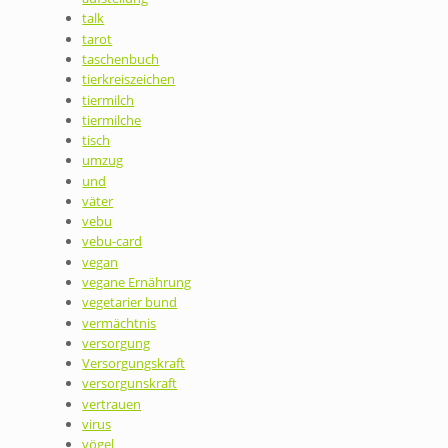
talk
tarot
taschenbuch
tierkreiszeichen
tiermilch
tiermilche
tisch
umzug
und
väter
vebu
vebu-card
vegan
vegane Ernährung
vegetarier bund
vermächtnis
versorgung
Versorgungskraft
versorgunskraft
vertrauen
virus
vögel