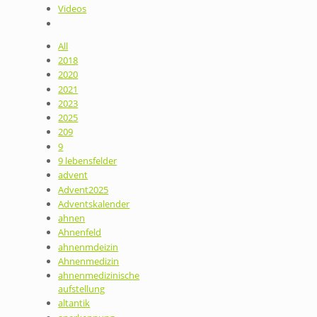
Videos
All
2018
2020
2021
2023
2025
209
9
9 lebensfelder
advent
Advent2025
Adventskalender
ahnen
Ahnenfeld
ahnenmdeizin
Ahnenmedizin
ahnenmedizinische
aufstellung
altantik