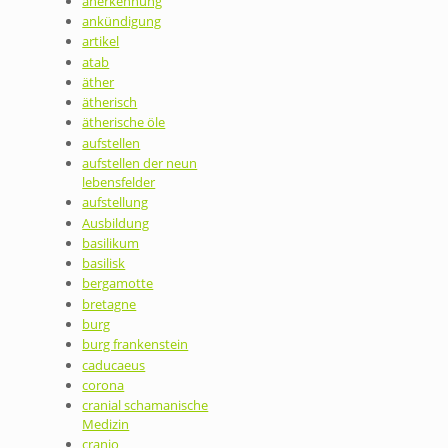
anerkennung
ankündigung
artikel
atab
äther
ätherisch
ätherische öle
aufstellen
aufstellen der neun
lebensfelder
aufstellung
Ausbildung
basilikum
basilisk
bergamotte
bretagne
burg
burg frankenstein
caducaeus
corona
cranial schamanische
Medizin
cranio