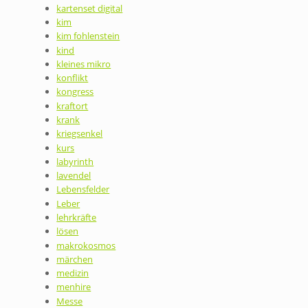
kartenset digital
kim
kim fohlenstein
kind
kleines mikro
konflikt
kongress
kraftort
krank
kriegsenkel
kurs
labyrinth
lavendel
Lebensfelder
Leber
lehrkräfte
lösen
makrokosmos
märchen
medizin
menhire
Messe