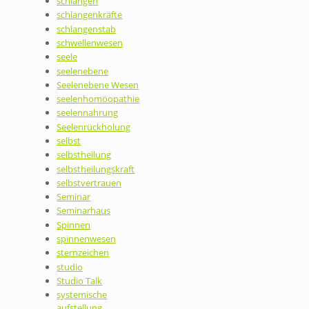
schlangen
schlangenkräfte
schlangenstab
schwellenwesen
seele
seelenebene
Seelenebene Wesen
seelenhomöopathie
seelennahrung
Seelenrückholung
selbst
selbstheilung
selbstheilungskraft
selbstvertrauen
Seminar
Seminarhaus
Spinnen
spinnenwesen
sternzeichen
studio
Studio Talk
systemische
aufstellung