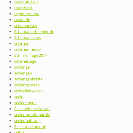
raum und zeit
raum&zeit
regenneration
rosmarin
schamanisch
Schamanische Medizin
Schamanismus
schirner
schirner messe
Schirner Tage 2017
schirnertage
schlange
schlangen
schlangenkräfte
schlangenstab
schwellenwesen
seele
seelenebene
Seelenebene Wesen
seelenhomöopathie
seelennahrung
Seelenrückholung
selbst