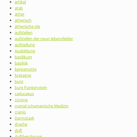
artikel
atab
äther
ätherisch
ätherische öle
aufstellen
aufstellen der neun lebensfelder
aufstellung
Ausbildung
basilikum
basilisk
bergamotte
bretagne
burg
burg frankenstein
caducaeus
corona
cranial schamanische Medizin
cranio
Darmstadt
drache
duft
duftberührung