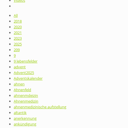
Videos
All
2018
2020
2021
2023
2025
209
9
9 lebensfelder
advent
Advent2025
Adventskalender
ahnen
Ahnenfeld
ahnenmdeizin
Ahnenmedizin
ahnenmedizinische aufstellung
altantik
anerkennung
ankündigung