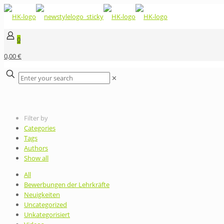
0
0,00 €
✕
Filter by
Categories
Tags
Authors
Show all
All
Bewerbungen der Lehrkräfte
Neuigkeiten
Uncategorized
Unkategorisiert