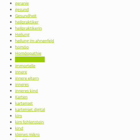
geranie
gesund
Gesundheit
heilpraktiker
heilpraktikerin
Heilung
heilung im ahnenfeld
homöo
Homöopathie
homöopathisch
immortelle
innere
innere eltern
inneres
inneres kind
Karten
kartenset
kartenset digital
kim
kim fohlenstein
kind
kleines mikro