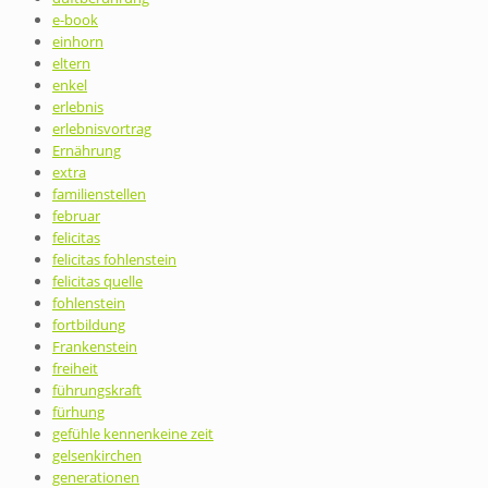
e-book
einhorn
eltern
enkel
erlebnis
erlebnisvortrag
Ernährung
extra
familienstellen
februar
felicitas
felicitas fohlenstein
felicitas quelle
fohlenstein
fortbildung
Frankenstein
freiheit
führungskraft
fürhung
gefühle kennenkeine zeit
gelsenkirchen
generationen