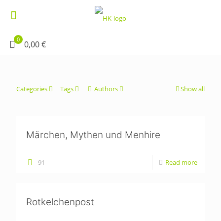
0
0,00 €
Categories
Tags
Authors
Show all
Märchen, Mythen und Menhire
91
Read more
Rotkelchenpost