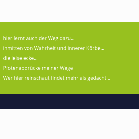
hier lernt auch der Weg dazu...
inmitten von Wahrheit und innerer Körbe...
die leise ecke...
Pfotenabdrücke meiner Wege
Wer hier reinschaut findet mehr als gedacht...