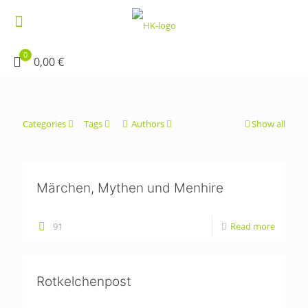
0
0,00 €
Categories
Tags
Authors
Show all
Märchen, Mythen und Menhire
91
Read more
Rotkelchenpost