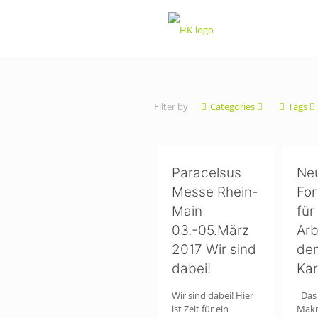
Filter by
Categories
Tags
Paracelsus
Ne
Messe Rhein-
For
Main
für
03.-05.März
Arb
2017 Wir sind
de
dabei!
Kar
Wir sind dabei! Hier
Das 
ist Zeit für ein
Makr