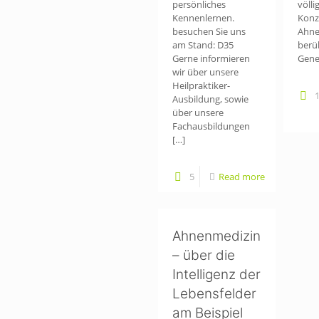
persönliches
völli
Kennenlernen.
Konz
besuchen Sie uns
Ahne
am Stand: D35
berü
Gerne informieren
Gene
wir über unsere
Heilpraktiker-
Ausbildung, sowie
über unsere
Fachausbildungen
[…]
5
Read more
Ahnenmedizin
– über die
Intelligenz der
Lebensfelder
am Beispiel