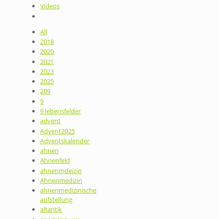
Videos
All
2018
2020
2021
2023
2025
209
9
9 lebensfelder
advent
Advent2025
Adventskalender
ahnen
Ahnenfeld
ahnenmdeizin
Ahnenmedizin
ahnenmedizinische
aufstellung
altantik