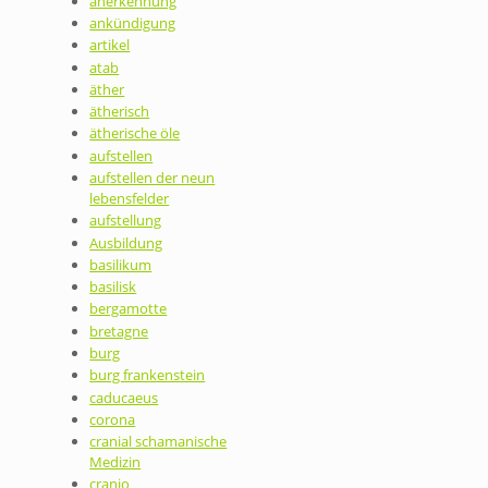
anerkennung
ankündigung
artikel
atab
äther
ätherisch
ätherische öle
aufstellen
aufstellen der neun
lebensfelder
aufstellung
Ausbildung
basilikum
basilisk
bergamotte
bretagne
burg
burg frankenstein
caducaeus
corona
cranial schamanische
Medizin
cranio