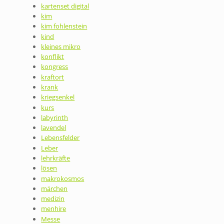
kartenset digital
kim
kim fohlenstein
kind
kleines mikro
konflikt
kongress
kraftort
krank
kriegsenkel
kurs
labyrinth
lavendel
Lebensfelder
Leber
lehrkräfte
lösen
makrokosmos
märchen
medizin
menhire
Messe