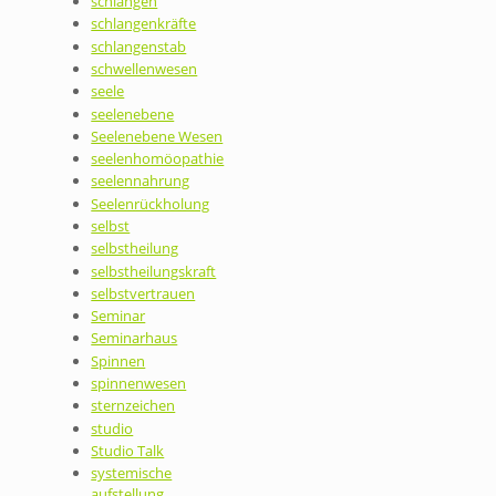
schlangen
schlangenkräfte
schlangenstab
schwellenwesen
seele
seelenebene
Seelenebene Wesen
seelenhomöopathie
seelennahrung
Seelenrückholung
selbst
selbstheilung
selbstheilungskraft
selbstvertrauen
Seminar
Seminarhaus
Spinnen
spinnenwesen
sternzeichen
studio
Studio Talk
systemische
aufstellung