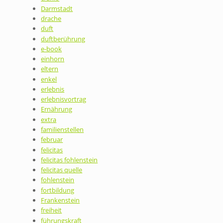
Darmstadt
drache
duft
duftberührung
e-book
einhorn
eltern
enkel
erlebnis
erlebnisvortrag
Ernährung
extra
familienstellen
februar
felicitas
felicitas fohlenstein
felicitas quelle
fohlenstein
fortbildung
Frankenstein
freiheit
führungskraft