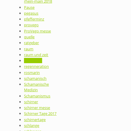
rhein-main 2018
Pause
pegasus
pfefferminz
provego
ProVego messe
quelle
ratgeber
raum
raum und zeit
raum&zeit
regenneration
rosmarin
schamanisch
Schamanische
Medizin
Schamanismus
schirner
schirner messe
Schirner Tage 2017
schirnertage
schlange