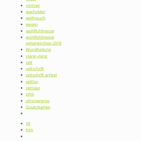
vortrag
wacholder
weihrauch
wesen
wohlfühlmesse
wohlfühlmesse
gelsenkirchen 2018
Wundheilung
ylang-ylang
zeit
zeitschrift
zeitschrift artikel
zeittor
zentaur
zimt
zitronengras
Zusatzkarten
All
Kim