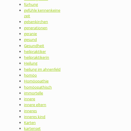
fürhung
gefühle kennenkeine
zeit
gelsenkirchen
generationen
geranie
gesund
Gesundheit
heilpraktiker
heilpraktikerin
Heilung
heilung im ahnenfeld
homöo
Homöopathie
homöopathisch
immortelle
innere
innere eltern
inneres
inneres kind
Karten
kartenset