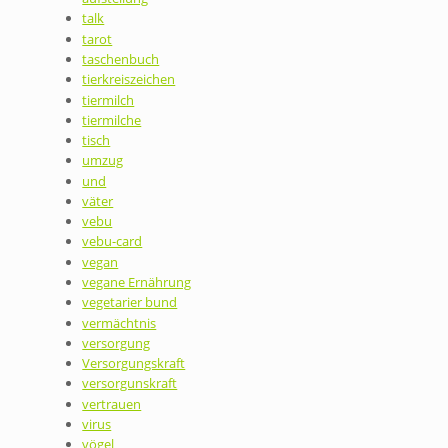
talk
tarot
taschenbuch
tierkreiszeichen
tiermilch
tiermilche
tisch
umzug
und
väter
vebu
vebu-card
vegan
vegane Ernährung
vegetarier bund
vermächtnis
versorgung
Versorgungskraft
versorgunskraft
vertrauen
virus
vögel