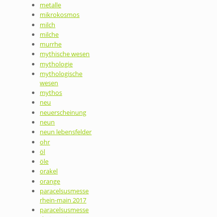
metalle
mikrokosmos
milch
milche
murrhe
mythische wesen
mythologie
mythologische
wesen
mythos
neu
neuerscheinung
neun
neun lebensfelder
ohr
öl
öle
orakel
orange
paracelsusmesse
rhein-main 2017
paracelsusmesse