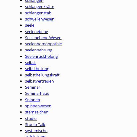
schlangen
schlangenkräfte
schlangenstab
schwellenwesen
seele
seelenebene
Seelenebene Wesen
seelenhomöopathie
seelennahrung
Seelenrückholung
selbst
selbstheilung
selbstheilungskraft
selbstvertrauen
Seminar
Seminarhaus
Spinnen
spinnenwesen
sternzeichen
studio
Studio Talk
systemische
aufstellung