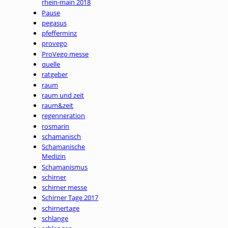
rhein-main 2018
Pause
pegasus
pfefferminz
provego
ProVego messe
quelle
ratgeber
raum
raum und zeit
raum&zeit
regenneration
rosmarin
schamanisch
Schamanische
Medizin
Schamanismus
schirner
schirner messe
Schirner Tage 2017
schirnertage
schlange