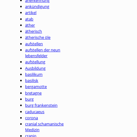
anerkennung
ankündigung
artikel
atab
äther
ätherisch
ätherische öle
aufstellen
aufstellen der neun
lebensfelder
aufstellung
Ausbildung
basilikum
basilisk
bergamotte
bretagne
burg
burg frankenstein
caducaeus
corona
cranial schamanische
Medizin
cranio