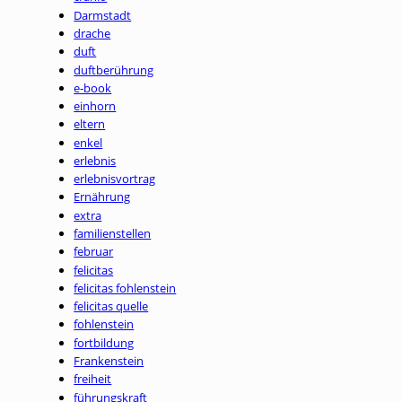
Darmstadt
drache
duft
duftberührung
e-book
einhorn
eltern
enkel
erlebnis
erlebnisvortrag
Ernährung
extra
familienstellen
februar
felicitas
felicitas fohlenstein
felicitas quelle
fohlenstein
fortbildung
Frankenstein
freiheit
führungskraft