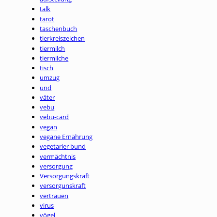
talk
tarot
taschenbuch
tierkreiszeichen
tiermilch
tiermilche
tisch
umzug
und
väter
vebu
vebu-card
vegan
vegane Ernährung
vegetarier bund
vermächtnis
versorgung
Versorgungskraft
versorgunskraft
vertrauen
virus
vögel