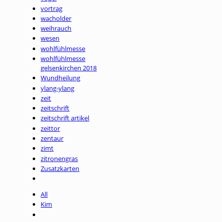
vortrag
wacholder
weihrauch
wesen
wohlfühlmesse
wohlfühlmesse
gelsenkirchen 2018
Wundheilung
ylang-ylang
zeit
zeitschrift
zeitschrift artikel
zeittor
zentaur
zimt
zitronengras
Zusatzkarten
All
Kim