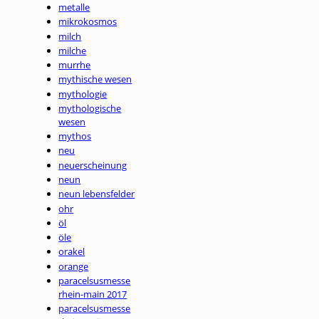
metalle
mikrokosmos
milch
milche
murrhe
mythische wesen
mythologie
mythologische
wesen
mythos
neu
neuerscheinung
neun
neun lebensfelder
ohr
öl
öle
orakel
orange
paracelsusmesse
rhein-main 2017
paracelsusmesse