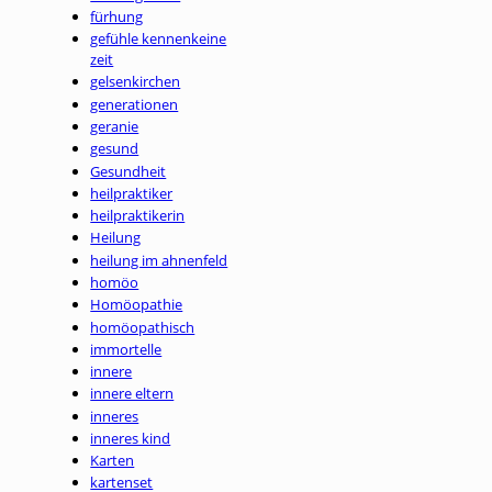
fürhung
gefühle kennenkeine
zeit
gelsenkirchen
generationen
geranie
gesund
Gesundheit
heilpraktiker
heilpraktikerin
Heilung
heilung im ahnenfeld
homöo
Homöopathie
homöopathisch
immortelle
innere
innere eltern
inneres
inneres kind
Karten
kartenset