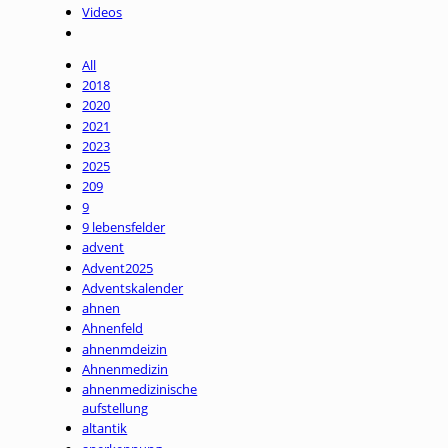
Videos
All
2018
2020
2021
2023
2025
209
9
9 lebensfelder
advent
Advent2025
Adventskalender
ahnen
Ahnenfeld
ahnenmdeizin
Ahnenmedizin
ahnenmedizinische
aufstellung
altantik