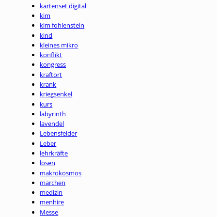
kartenset digital
kim
kim fohlenstein
kind
kleines mikro
konflikt
kongress
kraftort
krank
kriegsenkel
kurs
labyrinth
lavendel
Lebensfelder
Leber
lehrkräfte
lösen
makrokosmos
märchen
medizin
menhire
Messe